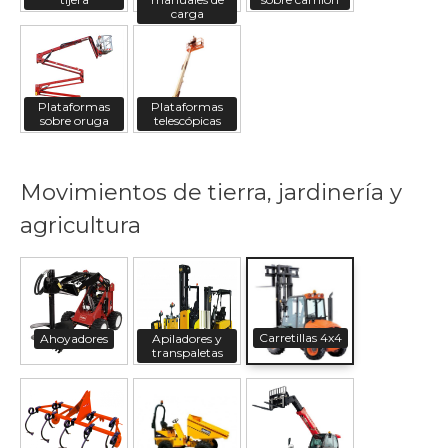
carga
Plataformas
Plataformas
sobre oruga
telescópicas
Movimientos de tierra, jardinería y
agricultura
Carretillas 4x4
Ahoyadores
Apiladores y
transpaletas