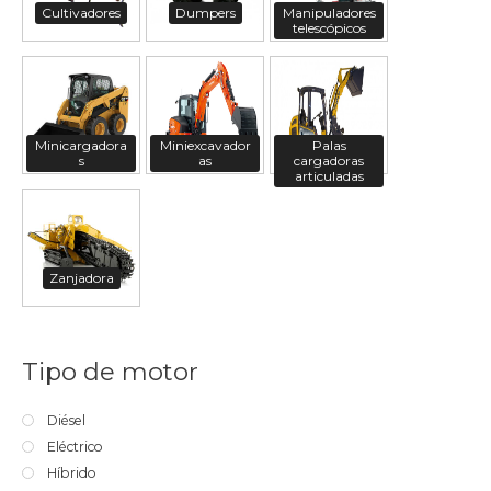
Cultivadores
Dumpers
Manipuladores
telescópicos
Minicargadora
Miniexcavador
Palas
s
as
cargadoras
articuladas
Zanjadora
Tipo de motor
Diésel
Eléctrico
Híbrido