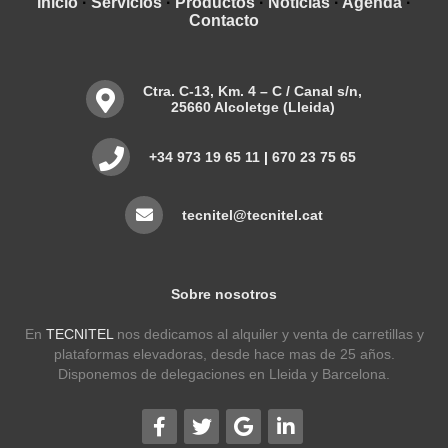
Inicio
·
Servicios
·
Productos
·
Noticias
·
Agenda
·
Contacto
Ctra. C-13, Km. 4 – C / Canal s/n,
25660 Alcoletge (Lleida)
+34 973 19 65 11
|
670 23 75 65
tecnitel@tecnitel.cat
Sobre nosotros
En
TECNITEL
nos dedicamos al alquiler y venta de carretillas y
plataformas elevadoras, desde hace mas de 25 años.
Disponemos de delegaciones en Lleida y Barcelona.